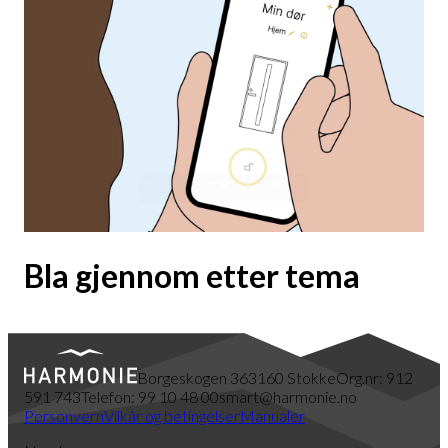
Bla gjennom etter tema
Borgeskogen 36
3160 Stokke
Org.nr: 912
591 743
Telefon: 99 10 48 00
smart@harmonie.no
Personvern
Vilkår og betingelser
Manualer